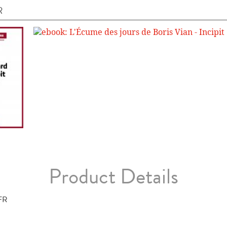
R
Product Details
FR