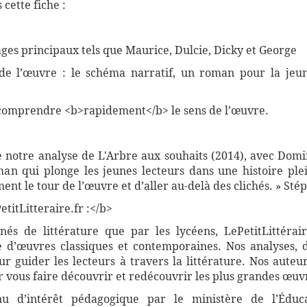
cette fiche :
ges principaux tels que Maurice, Dulcie, Dicky et George
s de l’œuvre : le schéma narratif, un roman pour la jeu
comprendre <b>rapidement</b> le sens de l’œuvre.
e notre analyse de L'Arbre aux souhaits (2014), avec Dom
an qui plonge les jeunes lecteurs dans une histoire ple
ent le tour de l’œuvre et d’aller au-delà des clichés. » St
titLitteraire.fr :</b>
nnés de littérature que par les lycéens, LePetitLittér
 d’œuvres classiques et contemporaines. Nos analyses, 
 guider les lecteurs à travers la littérature. Nos auteur
vous faire découvrir et redécouvrir les plus grandes œuvr
nnu d’intérêt pédagogique par le ministère de l’Éduc