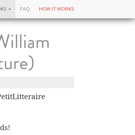
OKS
FAQ
HOW IT WORKS
William
ture)
titLitteraire
ds!