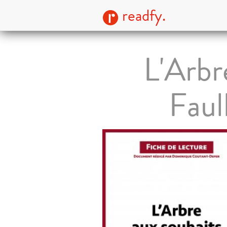
readfy.
L'Arbr
Faul