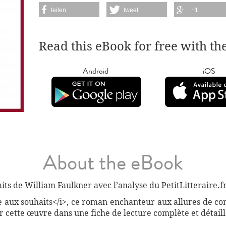
teilen
tweet
+1
Read this eBook for free with th
Android
iOS
About the eBook
s de William Faulkner avec l’analyse du PetitLitteraire.fr
re aux souhaits</i>, ce roman enchanteur aux allures de co
r cette œuvre dans une fiche de lecture complète et détaill