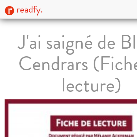
readfy.
J'ai saigné de Bl
Cendrars (Fich
lecture)