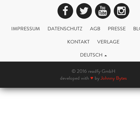
Facebook
Twitter
YouTub
Ins
IMPRESSUM
DATENSCHUTZ
AGB
PRESSE
BL
KONTAKT
VERLAGE
DEUTSCH
© 2016 readfy GmbH
developed with
♥
by
Johnny Bytes