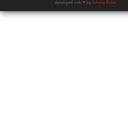
developed with
♥
by
Johnny Bytes