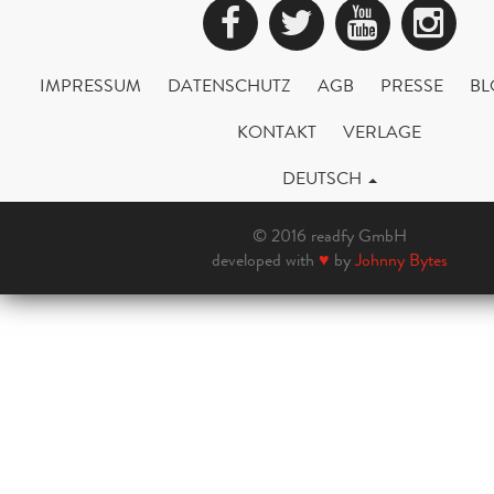
Facebook
Twitter
YouTub
Ins
IMPRESSUM
DATENSCHUTZ
AGB
PRESSE
BL
KONTAKT
VERLAGE
DEUTSCH
© 2016 readfy GmbH
developed with
♥
by
Johnny Bytes