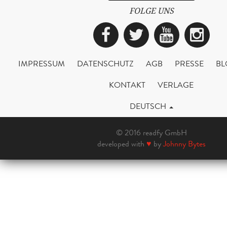
FOLGE UNS
Facebook
Twitter
YouTub
Ins
IMPRESSUM
DATENSCHUTZ
AGB
PRESSE
BL
KONTAKT
VERLAGE
DEUTSCH
© 2016 readfy GmbH
developed with
♥
by
Johnny Bytes