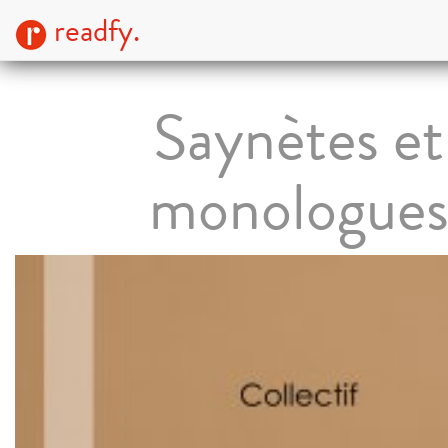
readfy.
Saynètes et
monologue