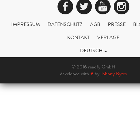
Facebook
Twitter
YouTub
Ins
IMPRESSUM
DATENSCHUTZ
AGB
PRESSE
BL
KONTAKT
VERLAGE
DEUTSCH
© 2016 readfy GmbH
developed with
♥
by
Johnny Bytes