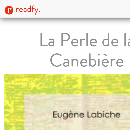
readfy.
La Perle de l
Canebière