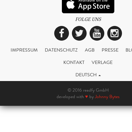
FOLGE UNS
Facebook
Twitter
YouTub
Ins
IMPRESSUM
DATENSCHUTZ
AGB
PRESSE
BL
KONTAKT
VERLAGE
DEUTSCH
© 2016 readfy GmbH
developed with
♥
by
Johnny Bytes