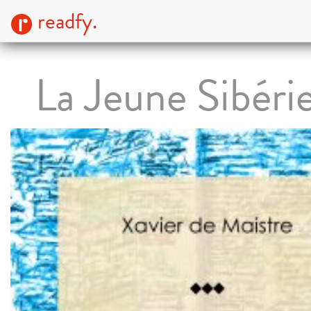
readfy.
La Jeune Sibéri