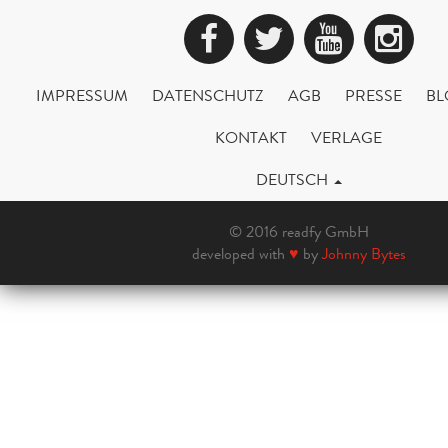
Facebook
Twitter
YouTub
Ins
IMPRESSUM
DATENSCHUTZ
AGB
PRESSE
BL
KONTAKT
VERLAGE
DEUTSCH
© 2016 readfy GmbH
developed with
♥
by
Johnny Bytes