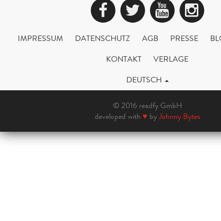
Facebook
Twitter
YouTub
Ins
IMPRESSUM
DATENSCHUTZ
AGB
PRESSE
BL
KONTAKT
VERLAGE
DEUTSCH
© 2016 readfy GmbH
developed with
♥
by
Johnny Bytes