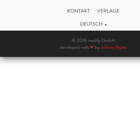
KONTAKT
VERLAGE
DEUTSCH
© 2016 readfy GmbH
developed with
♥
by
Johnny Bytes