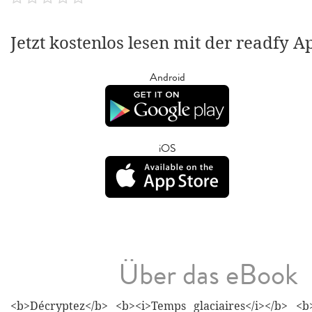
Jetzt kostenlos lesen mit der readfy A
Android
iOS
Über das eBook
<b>Décryptez</b> <b><i>Temps glaciaires</i></b> <