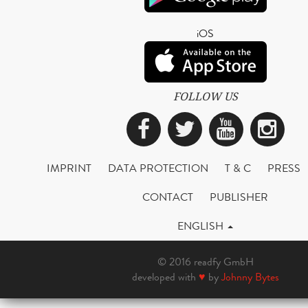
iOS
FOLLOW US
Facebook
Twitter
YouTub
Ins
IMPRINT
DATA PROTECTION
T & C
PRESS
CONTACT
PUBLISHER
ENGLISH
© 2016 readfy GmbH
developed with
♥
by
Johnny Bytes