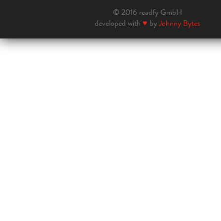
© 2016 readfy GmbH
developed with
♥
by
Johnny Bytes