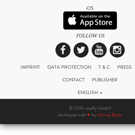
iOS
FOLLOW US
Facebook
Twitter
YouTub
Ins
IMPRINT
DATA PROTECTION
T & C
PRESS
CONTACT
PUBLISHER
ENGLISH
© 2016 readfy GmbH
developed with
♥
by
Johnny Bytes