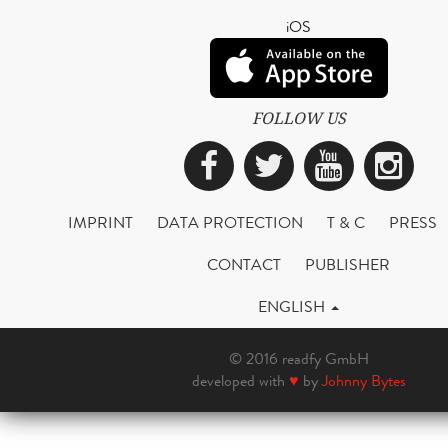
iOS
FOLLOW US
Facebook
Twitter
YouTub
Ins
IMPRINT
DATA PROTECTION
T & C
PRESS
CONTACT
PUBLISHER
ENGLISH
© 2016 readfy GmbH
developed with
♥
by
Johnny Bytes