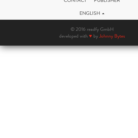
CONTACT
PUBLISHER
ENGLISH
© 2016 readfy GmbH
developed with
♥
by
Johnny Bytes