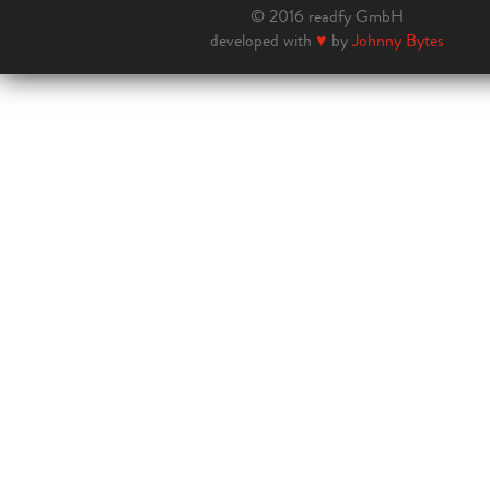
© 2016 readfy GmbH
developed with
♥
by
Johnny Bytes