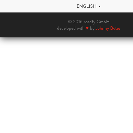
ENGLISH
© 2016 readfy GmbH
developed with
♥
by
Johnny Bytes