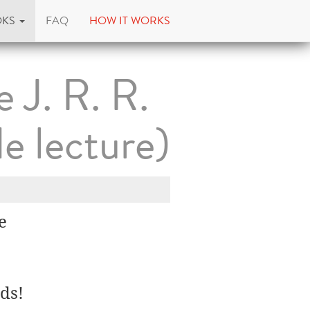
OKS
FAQ
HOW IT WORKS
 J. R. R.
de lecture)
e
ds!