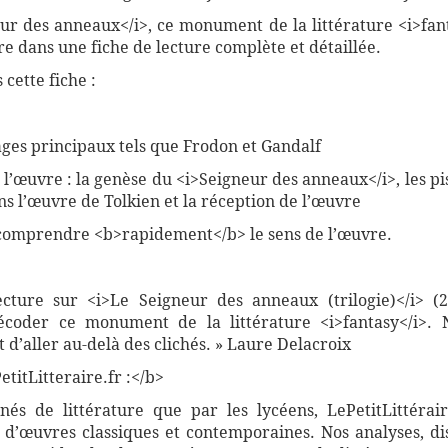
eur des anneaux</i>, ce monument de la littérature <i>fan
e dans une fiche de lecture complète et détaillée.
cette fiche :
ges principaux tels que Frodon et Gandalf
e l’œuvre : la genèse du <i>Seigneur des anneaux</i>, les pis
s l’œuvre de Tolkien et la réception de l’œuvre
comprendre <b>rapidement</b> le sens de l’œuvre.
ecture sur <i>Le Seigneur des anneaux (trilogie)</i> (
écoder ce monument de la littérature <i>fantasy</i>.
 d’aller au-delà des clichés. » Laure Delacroix
titLitteraire.fr :</b>
nnés de littérature que par les lycéens, LePetitLittér
 d’œuvres classiques et contemporaines. Nos analyses, di