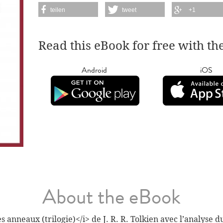
teilen
tweet
+1
Read this eBook for free with th
Android
iOS
About the eBook
anneaux (trilogie)</i> de J. R. R. Tolkien avec l’analyse du