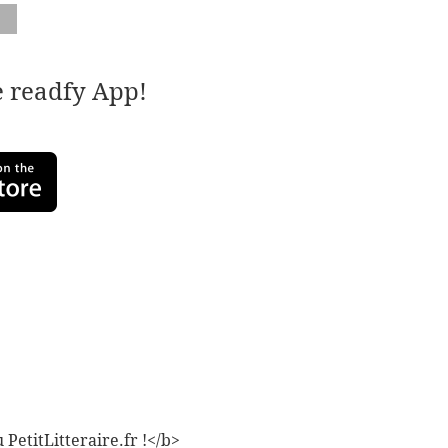
e readfy App!
 PetitLitteraire.fr !</b>