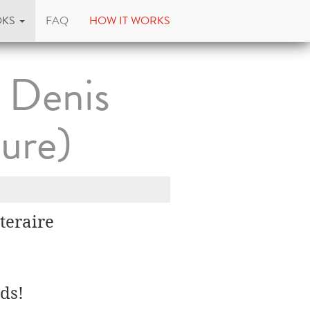
OKS
FAQ
HOW IT WORKS
 Denis
ture)
teraire
ds!