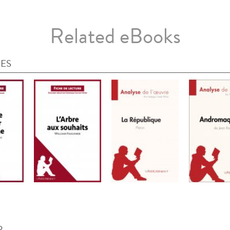
Related eBooks
IES
R