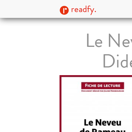
readfy.
Le Ne
Dide