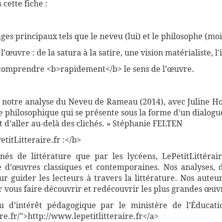
cette fiche :
es principaux tels que le neveu (lui) et le philosophe (moi
l’œuvre : de la satura à la satire, une vision matérialiste, l
comprendre <b>rapidement</b> le sens de l’œuvre.
de notre analyse du Neveu de Rameau (2014), avec Juline H
e philosophique qui se présente sous la forme d'un dialogu
 d’aller au-delà des clichés. » Stéphanie FELTEN
titLitteraire.fr :</b>
nnés de littérature que par les lycéens, LePetitLittér
 d’œuvres classiques et contemporaines. Nos analyses, 
 guider les lecteurs à travers la littérature. Nos auteur
vous faire découvrir et redécouvrir les plus grandes œuvr
nnu d’intérêt pédagogique par le ministère de l’Éducati
re.fr/">http://www.lepetitlitteraire.fr</a>