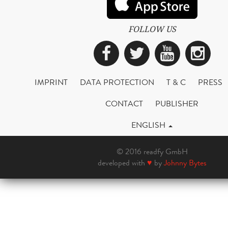
FOLLOW US
Facebook
Twitter
YouTub
Ins
IMPRINT
DATA PROTECTION
T & C
PRESS
CONTACT
PUBLISHER
ENGLISH
© 2016 readfy GmbH
developed with
♥
by
Johnny Bytes