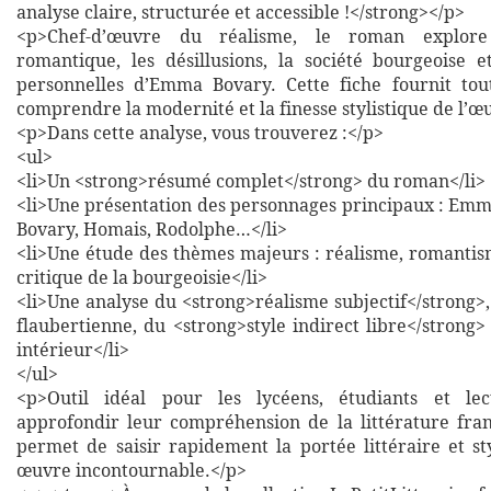
analyse claire, structurée et accessible !</strong></p>
<p>Chef-d’œuvre du réalisme, le roman explore l
romantique, les désillusions, la société bourgeoise et
personnelles d’Emma Bovary. Cette fiche fournit tou
comprendre la modernité et la finesse stylistique de l’œ
<p>Dans cette analyse, vous trouverez :</p>
<ul>
<li>Un <strong>résumé complet</strong> du roman</li>
<li>Une présentation des personnages principaux : Emm
Bovary, Homais, Rodolphe…</li>
<li>Une étude des thèmes majeurs : réalisme, romantisme
critique de la bourgeoisie</li>
<li>Une analyse du <strong>réalisme subjectif</strong>,
flaubertienne, du <strong>style indirect libre</strong
intérieur</li>
</ul>
<p>Outil idéal pour les lycéens, étudiants et lec
approfondir leur compréhension de la littérature franç
permet de saisir rapidement la portée littéraire et st
œuvre incontournable.</p>