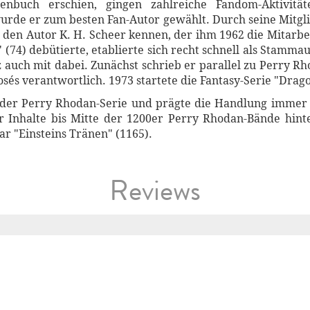
henbuch erschien, gingen zahlreiche Fandom-Aktivitä
urde er zum besten Fan-Autor gewählt. Durch seine Mitglie
z den Autor K. H. Scheer kennen, der ihm 1962 die Mitarb
 (74) debütierte, etablierte sich recht schnell als Stammau
z auch mit dabei. Zunächst schrieb er parallel zu Perry 
sés verantwortlich. 1973 startete die Fantasy-Serie "Dra
der Perry Rhodan-Serie und prägte die Handlung immer
r Inhalte bis Mitte der 1200er Perry Rhodan-Bände hinte
r "Einsteins Tränen" (1165).
Reviews