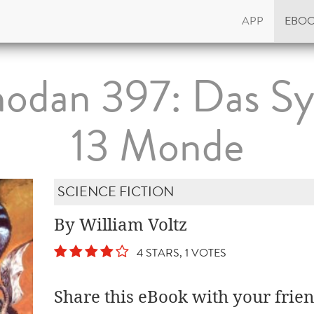
APP
EBO
hodan 397: Das Sy
13 Monde
SCIENCE FICTION
By William Voltz
4 STARS, 1 VOTES
Share this eBook with your frien