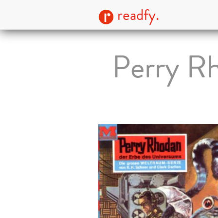
readfy.
Perry R