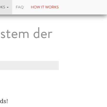
OKS
FAQ
HOW IT WORKS
stem der
ds!