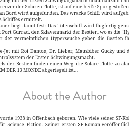
zung mit der Ersten Schwingungsmacht unaufhaltsam näh
euzer der Solaren Flotte, ist auf eine heiße Spur gestoßen
ie an Bord wird aufgefunden. Das wracke Schiff wird aufge
 Schiffes ermittelt.
ner liegt damit fest: Das Totenschiff wird flugfertig ge
Port Gurrad, den Sklavenmarkt der Bestien, wo es die "Hy
or der vermeintlichen Hyperseuche geben die Bestien 
ce-Jet mit Roi Danton, Dr. Lieber, Mausbiber Gucky und 
entralsystem der Ersten Schwingungsmacht.
ls der Bestien finden einen Weg, die Solare Flotte zu al
EM DER 13 MONDE abgeriegelt ist...
About the Author
 wurde 1938 in Offenbach geboren. Wie viele seiner SF-Kol
für Science Fiction. Seiner ersten SF-Roman-Veröffentl