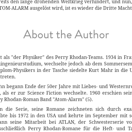
eits den lange drohenden Weltkrieg verhindert, und nun
OM-ALARM ausgelöst wird, ist es wieder die Dritte Macht, 
About the Author
t als "der Physiker" des Perry Rhodan-Teams. 1934 in Fr
uingenieurstudium, wechselte jedoch ab dem Sommerseme
lom-Physikers in der Tasche siedelte Kurt Mahr in die U
treten.
bahn begann Ende der 50er Jahre mit Liebes- und Western
in, als er zur Science Fiction wechselte. 1960 erschien s
rry Rhodan-Roman Band "Atom-Alarm" (5).
n die Serie, seine Romane zeichneten sich durch exak
lebte bis 1972 in den USA und kehrte im September mit s
ann seine Mitarbeit bei ATLAN, der Schwesterserie v
usschließlich Perry Rhodan-Romane für die Heft- und 