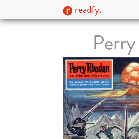
readfy.
Perry