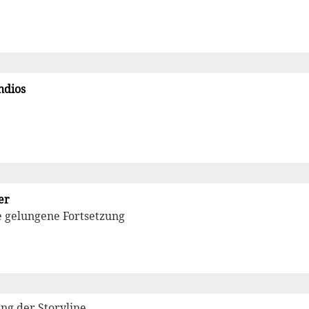
ndios
er
 gelungene Fortsetzung
ung der Storyline.