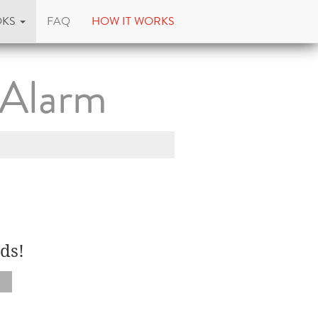
OKS
FAQ
HOW IT WORKS
-Alarm
ds!