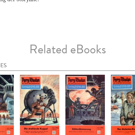
Related eBooks
IES