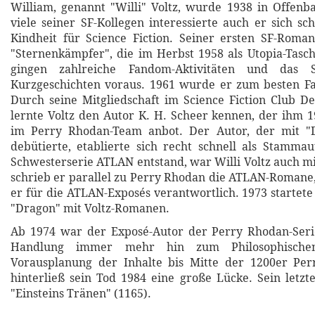
William, genannt "Willi" Voltz, wurde 1938 in Offen
viele seiner SF-Kollegen interessierte auch er sich sc
Kindheit für Science Fiction. Seiner ersten SF-Roman
"Sternenkämpfer", die im Herbst 1958 als Utopia-Tasc
gingen zahlreiche Fandom-Aktivitäten und das S
Kurzgeschichten voraus. 1961 wurde er zum besten Fa
Durch seine Mitgliedschaft im Science Fiction Club D
lernte Voltz den Autor K. H. Scheer kennen, der ihm 1
im Perry Rhodan-Team anbot. Der Autor, der mit "
debütierte, etablierte sich recht schnell als Stammau
Schwesterserie ATLAN entstand, war Willi Voltz auch mi
schrieb er parallel zu Perry Rhodan die ATLAN-Romane,
er für die ATLAN-Exposés verantwortlich. 1973 startete
"Dragon" mit Voltz-Romanen.
Ab 1974 war der Exposé-Autor der Perry Rhodan-Seri
Handlung immer mehr hin zum Philosophischen
Vorausplanung der Inhalte bis Mitte der 1200er Pe
hinterließ sein Tod 1984 eine große Lücke. Sein let
"Einsteins Tränen" (1165).