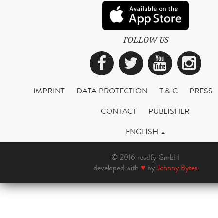
FOLLOW US
Facebook
Twitter
YouTub
Ins
IMPRINT
DATA PROTECTION
T & C
PRESS
CONTACT
PUBLISHER
ENGLISH
© 2016 readfy GmbH
developed with
♥
by
Johnny Bytes