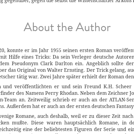
g gegenüber, gegen die selbst die Wissenschaftler Arkons 
About the Author
20, konnte er im Jahr 1955 seinen ersten Roman veröffen
it Hilfe eines Tricks: Da sein Verleger deutsche Autoren
dem Pseudonym Clark Darlton ein. Angeblich sollte de
ber das Original von Walter Ernsting. Der Trick gelang, a
metscher tätig war. Zwei Jahre später erhielt der Roman d
 und veröffentlichten er und sein Freund K.H. Scheer d
rfinder des Namens Perry Rhodan. Neben dem Zeichner J
Team an. Zeitweilig schrieb er auch an der ATLAN-Serie
s. Außerdem hat er auch an der ersten deutschen Fantasy
wenige Romane, auch deshalb, weil er zu dieser Zeit na
icken mußte. Diese waren hauptsächlich Romane, in 
leichzeitig eine der beliebtesten Figuren der Serie und e