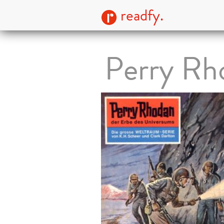
readfy.
Perry Rho