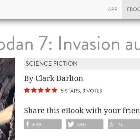
APP
EBO
dan 7: Invasion a
SCIENCE FICTION
By Clark Darlton
5 STARS, 3 VOTES
Share this eBook with your frien
teilen
tweet
+1