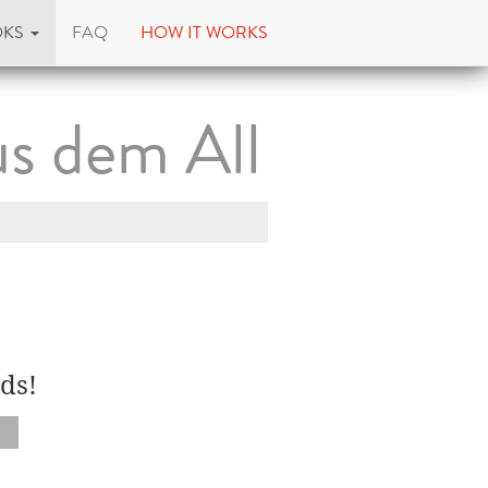
OKS
FAQ
HOW IT WORKS
us dem All
ds!