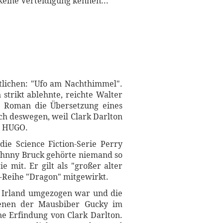
keine Verteidigung kennen...
tlichen: "Ufo am Nachthimmel".
 strikt ablehnte, reichte Walter
r Roman die Übersetzung eines
uch deswegen, weil Clark Darlton
en HUGO.
ie Science Fiction-Serie Perry
ohnny Bruck gehörte niemand so
 mit. Er gilt als "großer alter
-Reihe "Dragon" mitgewirkt.
ch Irland umgezogen war und die
denen der Mausbiber Gucky im
ine Erfindung von Clark Darlton.