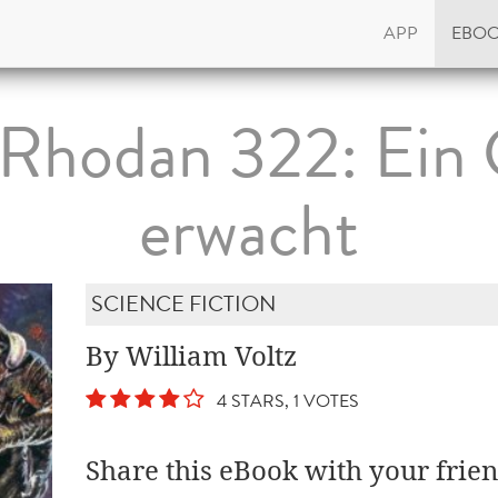
APP
EBO
 Rhodan 322: Ein 
erwacht
SCIENCE FICTION
By William Voltz
4 STARS, 1 VOTES
Share this eBook with your frien