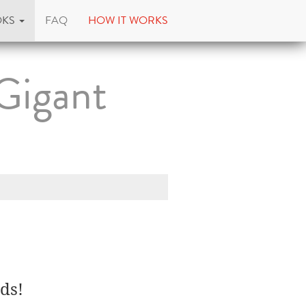
OKS
FAQ
HOW IT WORKS
Gigant
ds!