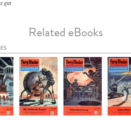
hr gut
Related eBooks
IES