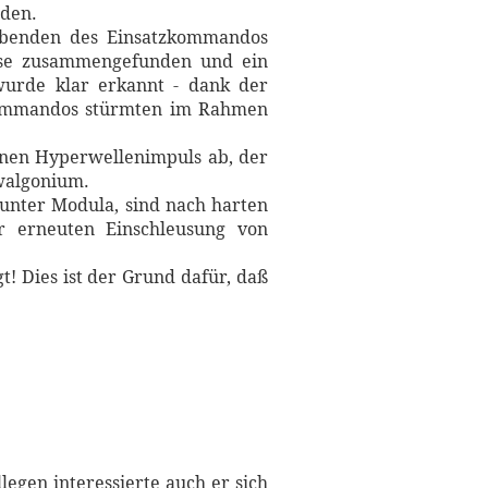
rden.
lebenden des Einsatzkommandos
sse zusammengefunden und ein
wurde klar erkannt - dank der
 Kommandos stürmten im Rahmen
 einen Hyperwellenimpuls ab, der
owalgonium.
unter Modula, sind nach harten
r erneuten Einschleusung von
t! Dies ist der Grund dafür, daß
legen interessierte auch er sich