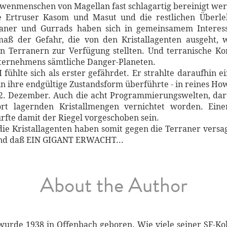
wenmenschen von Magellan fast schlagartig bereinigt we
e Ertruser Kasom und Masut und die restlichen Über
rraner und Gurrads haben sich in gemeinsamem Intere
maß der Gefahr, die von den Kristallagenten ausgeht, 
den Terranern zur Verfügung stellten. Und terranische
nternehmens sämtliche Danger-Planeten.
 fühlte sich als erster gefährdet. Er strahlte daraufhin
 in ihre endgültige Zustandsform überführte - in reines H
2. Dezember. Auch die acht Programmierungswelten, dar
rt lagernden Kristallmengen vernichtet worden. Eine
ürfte damit der Riegel vorgeschoben sein.
die Kristallagenten haben somit gegen die Terraner versag
- und daß EIN GIGANT ERWACHT...
About the Author
 wurde 1938 in Offenbach geboren. Wie viele seiner SF-Kol