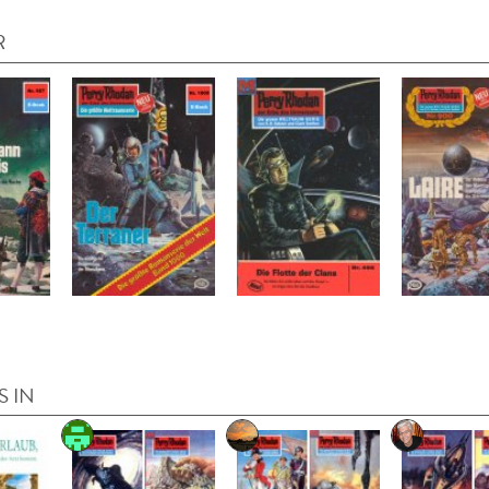
R
S IN