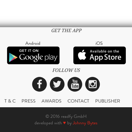
GET THE APP
Android
iOS
FOLLOW US
Facebook
Twitter
YouTube
Instagra
T & C
PRESS
AWARDS
CONTACT
PUBLISHER
© 2016 readfy GmbH
developed with
♥
by
Johnny Bytes