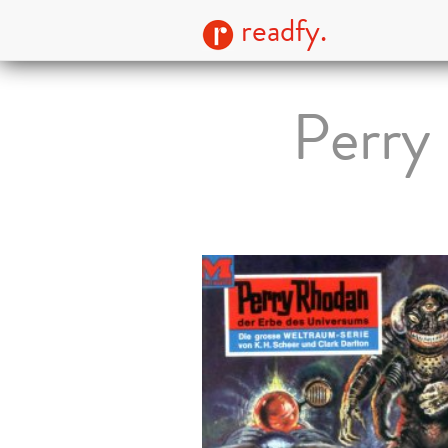
readfy.
Perry