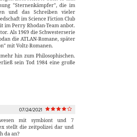
ichung "Sternenkämpfer", die im
ten und das Schreiben vieler
dschaft im Science Fiction Club
eit im Perry Rhodan-Team anbot.
tor. Als 1969 die Schwesterserie
Rhodan die ATLAN-Romane, später
gon" mit Voltz-Romanen.
 mehr hin zum Philosophischen.
rließ sein Tod 1984 eine große
07/24/2021
uterwesen mit symbiont und 7
 stellt die zeitpolizei dar und
ch da an?