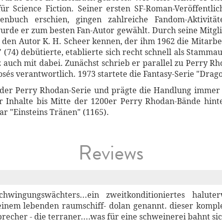
für Science Fiction. Seiner ersten SF-Roman-Veröffentl
henbuch erschien, gingen zahlreiche Fandom-Aktivitä
urde er zum besten Fan-Autor gewählt. Durch seine Mitglie
z den Autor K. H. Scheer kennen, der ihm 1962 die Mitarb
 (74) debütierte, etablierte sich recht schnell als Stammau
z auch mit dabei. Zunächst schrieb er parallel zu Perry 
sés verantwortlich. 1973 startete die Fantasy-Serie "Dra
der Perry Rhodan-Serie und prägte die Handlung immer
r Inhalte bis Mitte der 1200er Perry Rhodan-Bände hinte
r "Einsteins Tränen" (1165).
Reviews
schwingungswächters...ein zweitkonditioniertes hal
inem lebenden raumschiff- dolan genannt. dieser komplex
brecher - die terraner....was für eine schweinerei bahnt si