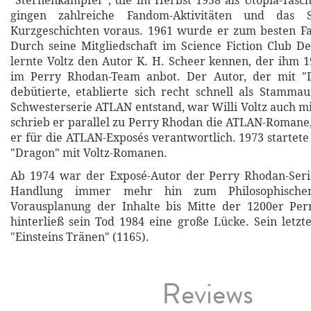
"Sternenkämpfer", die im Herbst 1958 als Utopia-Tasc
gingen zahlreiche Fandom-Aktivitäten und das S
Kurzgeschichten voraus. 1961 wurde er zum besten Fa
Durch seine Mitgliedschaft im Science Fiction Club D
lernte Voltz den Autor K. H. Scheer kennen, der ihm 1
im Perry Rhodan-Team anbot. Der Autor, der mit "
debütierte, etablierte sich recht schnell als Stammau
Schwesterserie ATLAN entstand, war Willi Voltz auch mi
schrieb er parallel zu Perry Rhodan die ATLAN-Romane,
er für die ATLAN-Exposés verantwortlich. 1973 startete
"Dragon" mit Voltz-Romanen.
Ab 1974 war der Exposé-Autor der Perry Rhodan-Seri
Handlung immer mehr hin zum Philosophischen
Vorausplanung der Inhalte bis Mitte der 1200er Pe
hinterließ sein Tod 1984 eine große Lücke. Sein let
"Einsteins Tränen" (1165).
Reviews