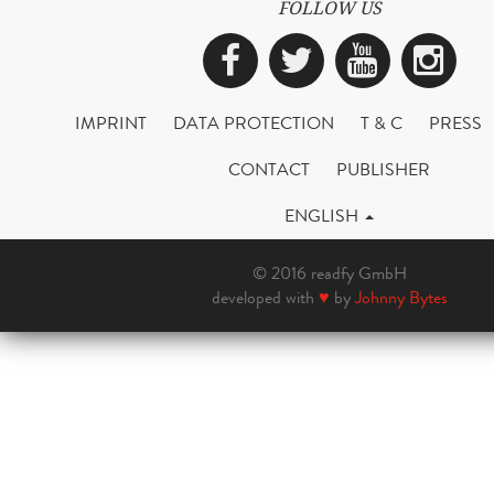
FOLLOW US
Facebook
Twitter
YouTub
Ins
IMPRINT
DATA PROTECTION
T & C
PRESS
CONTACT
PUBLISHER
ENGLISH
© 2016 readfy GmbH
developed with
♥
by
Johnny Bytes