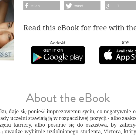
teilen
tweet
+1
Read this eBook for free with th
Android
iOS
About the eBook
ku, daje się ponieść imprezowemu życiu, co negatywnie od
ady uczelni stawiają ją w rozpaczliwej pozycji - albo zaakce
ęciu kariery, albo posunie się do oszustwa, by zalicz
ą uwadze wybitnie uzdolnionego studenta, Victora, który