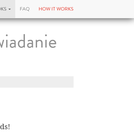
OKS
FAQ
HOW IT WORKS
wiadanie
ds!