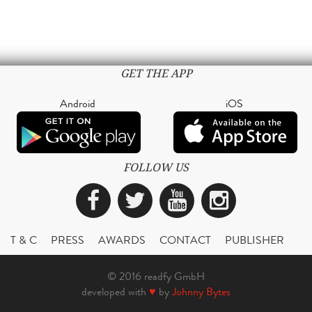
GET THE APP
Android
iOS
FOLLOW US
Facebook
Twitter
YouTube
Instagra
T & C
PRESS
AWARDS
CONTACT
PUBLISHER
© 2016 readfy GmbH
developed with
♥
by
Johnny Bytes