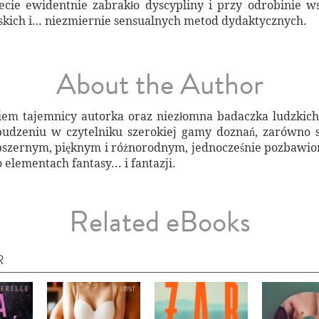
iecie ewidentnie zabrakło dyscypliny i przy odrobinie w
skich i… niezmiernie sensualnych metod dydaktycznych.
About the Author
niem tajemnicy autorka oraz niezłomna badaczka ludzkic
budzeniu w czytelniku szerokiej gamy doznań, zarówno s
 obszernym, pięknym i różnorodnym, jednocześnie pozbaw
elementach fantasy... i fantazji.
Related eBooks
R