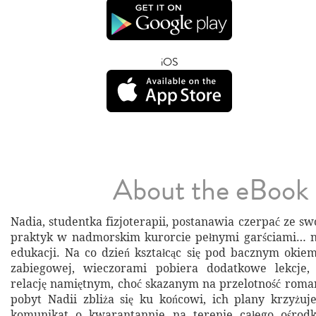
iOS
About the eBook
Nadia, studentka fizjoterapii, postanawia czerpać ze s
praktyk w nadmorskim kurorcie pełnymi garściami… ni
edukacji. Na co dzień kształcąc się pod bacznym okiem
zabiegowej, wieczorami pobiera dodatkowe lekcje, 
relację namiętnym, choć skazanym na przelotność rom
pobyt Nadii zbliża się ku końcowi, ich plany krzyżu
komunikat o kwarantannie na terenie całego ośrod