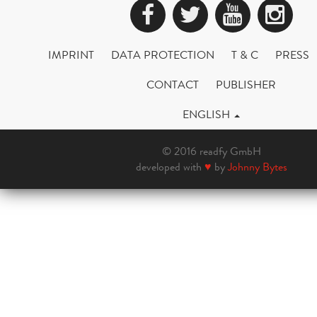
Facebook
Twitter
YouTub
Ins
IMPRINT
DATA PROTECTION
T & C
PRESS
CONTACT
PUBLISHER
ENGLISH
© 2016 readfy GmbH
developed with
♥
by
Johnny Bytes