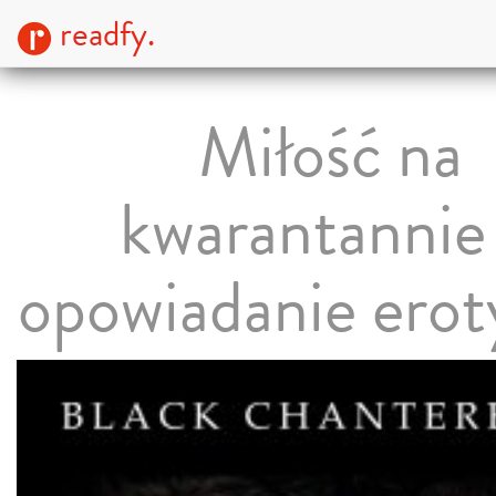
readfy.
Miłość na
kwarantannie
opowiadanie erot