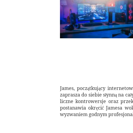
James, początkujący interneto
zaprasza do siebie słynną na cał
liczne kontrowersje oraz prze
postanawia okręcić Jamesa wo
wyzwaniem godnym profesjonaln