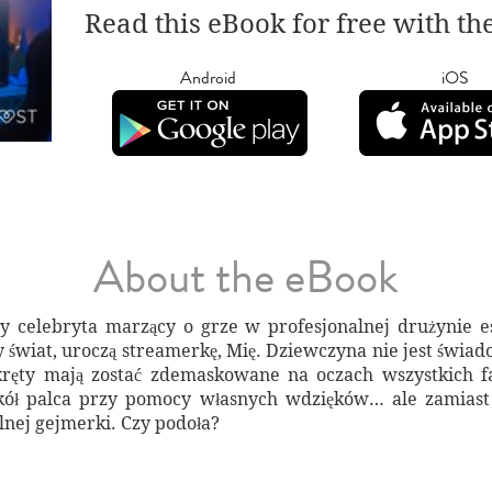
Read this eBook for free with th
Android
iOS
About the eBook
wy celebryta marzący o grze w profesjonalnej drużynie e
y świat, uroczą streamerkę, Mię. Dziewczyna nie jest świad
kręty mają zostać zdemaskowane na oczach wszystkich fa
kół palca przy pomocy własnych wdzięków… ale zamiast 
ej gejmerki. Czy podoła?