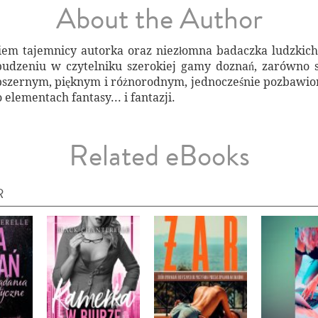
About the Author
niem tajemnicy autorka oraz niezłomna badaczka ludzkic
budzeniu w czytelniku szerokiej gamy doznań, zarówno s
 obszernym, pięknym i różnorodnym, jednocześnie pozbaw
elementach fantasy... i fantazji.
Related eBooks
R