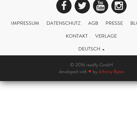
Facebook
Twitter
YouTub
Ins
IMPRESSUM
DATENSCHUTZ
AGB
PRESSE
BL
KONTAKT
VERLAGE
DEUTSCH
© 2016 readfy GmbH
developed with
♥
by
Johnny Bytes