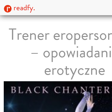
readfy.
Trener eroperso
– opowiadan
erotyczne