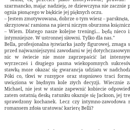
szarmancko, mając nadzieję, że dziewczyna nie zacznie
ognia płonącego w błękicie jej pięknych oczu.
– Jestem zmotywowana, dobrze o tym wiesz – parsknęła, 
skrzyżować ramiona na piersi niczym oburzona księżnicz
– Wiem. Dlatego nasze kolejne treningi… będą nieco i
intymniejsze. W ustronnej siłowni. Tylko dla nas."
Bella, profesjonalna łyżwiarka jazdy figurowej, zmaga 
przed najważniejszymi zawodami w jej dotychczasowym 
nic w świecie nie może zaprzepaścić lat intensyw
wyrzeczeń i długiego pasma wiekopomnych sukcesów
stawką może okazać się gwarancja udziału w nadchodz
Póki co, tkwi w rozsypce oraz stopniowo traci formę,
uwięziona w błędnym kole złych decyzji. Wiecznie 
Michael, nie jest w stanie zapewnić kobiecie odpowi
zatem ostatnią deską ratunku okazuje się Jackson, jej tr
sprawdzony kochanek. Lecz czy intymno-zawodowa r
romansem zdoła uratować karierę Belli?