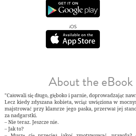
iOS
About the eBook
"Całowali się długo, głęboko i parnie, doprowadzając na
Lecz kiedy zdyszana kobieta, wciąż uwięziona w mocnym
majstrować przy klamrze jego paska, przerwał jej st
za nadgarstki.
– Nie teraz. Jeszcze nie.
– Jak to?
– Muszę cię przecież jakoś zmotywować, prawda? –