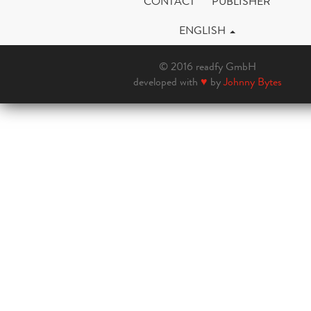
CONTACT
PUBLISHER
ENGLISH
© 2016 readfy GmbH
developed with
♥
by
Johnny Bytes