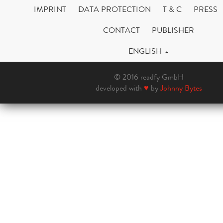
IMPRINT
DATA PROTECTION
T & C
PRESS
CONTACT
PUBLISHER
ENGLISH
© 2016 readfy GmbH
developed with
♥
by
Johnny Bytes