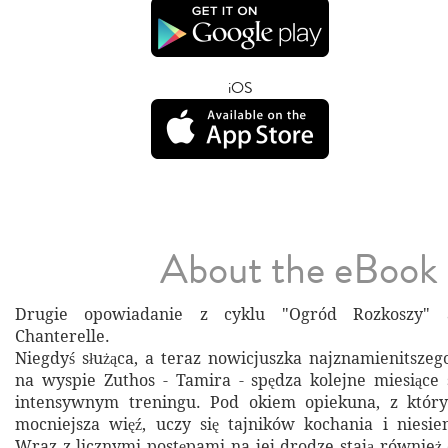
iOS
About the eBook
Drugie opowiadanie z cyklu "Ogród Rozkoszy" a
Chanterelle.
Niegdyś służąca, a teraz nowicjuszka najznamienitsz
na wyspie Zuthos - Tamira - spędza kolejne miesiące
intensywnym treningu. Pod okiem opiekuna, z który
mocniejsza więź, uczy się tajników kochania i niesie
Wraz z licznymi postępami na jej drodze stają również 