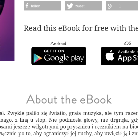
teilen
tweet
+1
Read this eBook for free with th
Android
iOS
About the eBook
ł. Zwykle paliło się światło, grała muzyka, ale tym raze
nago, z liną u stóp. Nie podniosła głowy, nie drgnęła, gd
łosami jeszcze wilgotnymi po prysznicu i ręcznikiem na biod
yłącznie po to, aby ograniczyć jej ruchy, aby uwięzić ją i z