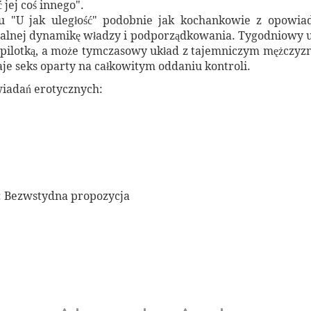
 jej coś innego".
ru "U jak uległość" podobnie jak kochankowie z opowia
sualnej dynamikę władzy i podporządkowania. Tygodniowy u
 pilotką, a może tymczasowy układ z tajemniczym mężczyz
daje seks oparty na całkowitym oddaniu kontroli.
wiadań erotycznych:
: Bezwstydna propozycja