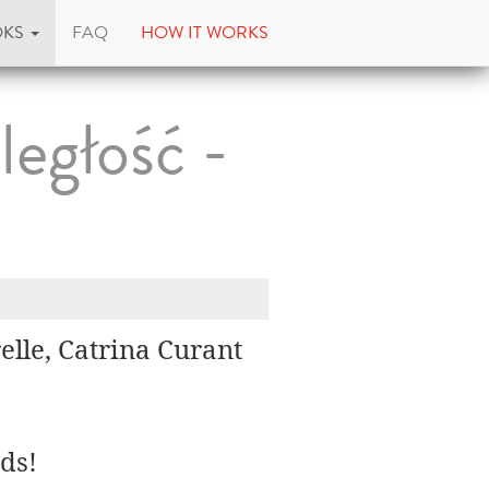
OKS
FAQ
HOW IT WORKS
ległość -
elle, Catrina Curant
ds!