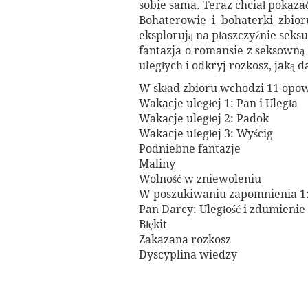
sobie sama. Teraz chciał pokazać
Bohaterowie i bohaterki zbio
eksplorują na płaszczyźnie sek
fantazja o romansie z seksowną
uległych i odkryj rozkosz, jaką 
W skład zbioru wchodzi 11 opo
Wakacje uległej 1: Pan i Uległa
Wakacje uległej 2: Padok
Wakacje uległej 3: Wyścig
Podniebne fantazje
Maliny
Wolność w zniewoleniu
W poszukiwaniu zapomnienia 1
Pan Darcy: Uległość i zdumienie
Błękit
Zakazana rozkosz
Dyscyplina wiedzy