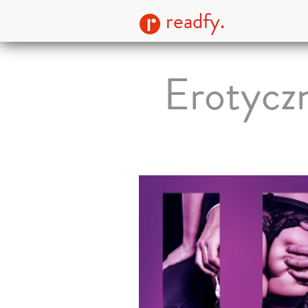
readfy.
Erotyczn