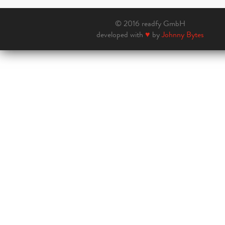
© 2016 readfy GmbH
developed with
♥
by
Johnny Bytes