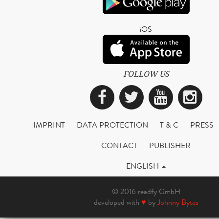
iOS
FOLLOW US
Facebook
Twitter
YouTub
Ins
IMPRINT
DATA PROTECTION
T & C
PRESS
CONTACT
PUBLISHER
ENGLISH
© 2016 readfy GmbH
developed with
♥
by
Johnny Bytes