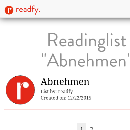
readfy.
Readinglist
"Abnehmen
Abnehmen
List by: readfy
Created on: 12/22/2015
←
1
2
→