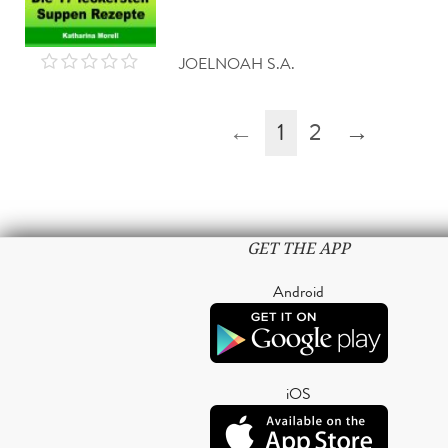
JOELNOAH S.A.
←
1
2
→
GET THE APP
Android
iOS