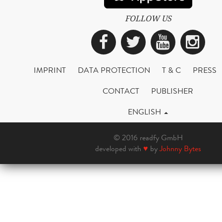
FOLLOW US
Facebook
Twitter
YouTub
Ins
IMPRINT
DATA PROTECTION
T & C
PRESS
CONTACT
PUBLISHER
ENGLISH
© 2016 readfy GmbH
developed with
♥
by
Johnny Bytes