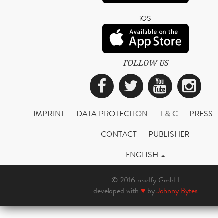
iOS
FOLLOW US
Facebook
Twitter
YouTub
Ins
IMPRINT
DATA PROTECTION
T & C
PRESS
CONTACT
PUBLISHER
ENGLISH
© 2016 readfy GmbH
developed with
♥
by
Johnny Bytes