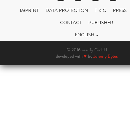
IMPRINT
DATA PROTECTION
T & C
PRESS
CONTACT
PUBLISHER
ENGLISH
© 2016 readfy GmbH
developed with
♥
by
Johnny Bytes