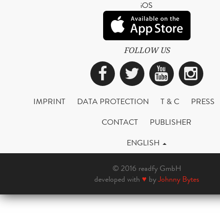
iOS
FOLLOW US
Facebook
Twitter
YouTub
Ins
IMPRINT
DATA PROTECTION
T & C
PRESS
CONTACT
PUBLISHER
ENGLISH
© 2016 readfy GmbH
developed with
♥
by
Johnny Bytes