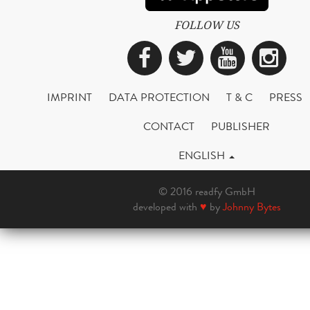
FOLLOW US
Facebook
Twitter
YouTub
Ins
IMPRINT
DATA PROTECTION
T & C
PRESS
CONTACT
PUBLISHER
ENGLISH
© 2016 readfy GmbH
developed with
♥
by
Johnny Bytes