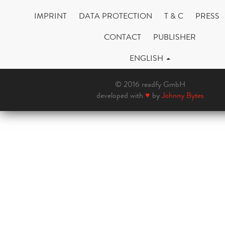
IMPRINT
DATA PROTECTION
T & C
PRESS
CONTACT
PUBLISHER
ENGLISH
© 2016 readfy GmbH
developed with
♥
by
Johnny Bytes