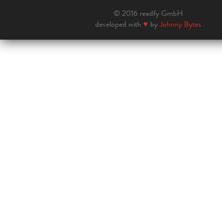
© 2016 readfy GmbH
developed with
♥
by
Johnny Bytes