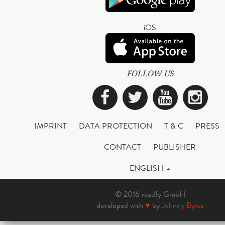
iOS
FOLLOW US
Facebook
Twitter
YouTub
Ins
IMPRINT
DATA PROTECTION
T & C
PRESS
CONTACT
PUBLISHER
ENGLISH
© 2016 readfy GmbH
developed with
♥
by
Johnny Bytes