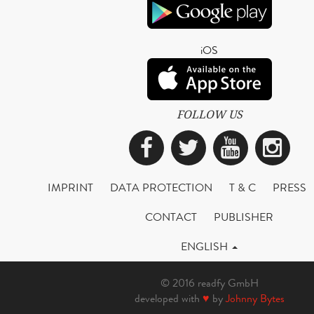
iOS
FOLLOW US
Facebook
Twitter
YouTub
Ins
IMPRINT
DATA PROTECTION
T & C
PRESS
CONTACT
PUBLISHER
ENGLISH
© 2016 readfy GmbH
developed with
♥
by
Johnny Bytes