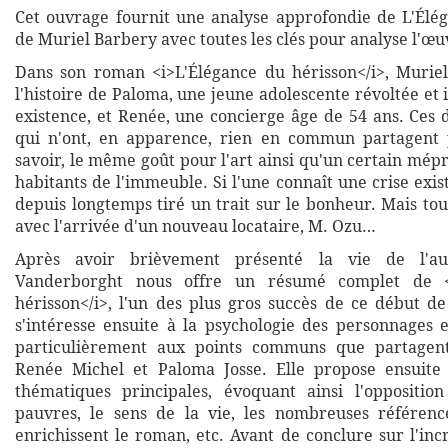
Cet ouvrage fournit une analyse approfondie de L'Élé
de Muriel Barbery avec toutes les clés pour analyse l'œu
Dans son roman <i>L'Élégance du hérisson</i>, Murie
l'histoire de Paloma, une jeune adolescente révoltée et i
existence, et Renée, une concierge âge de 54 ans. Ces
qui n'ont, en apparence, rien en commun partagent p
savoir, le même goût pour l'art ainsi qu'un certain mépr
habitants de l'immeuble. Si l'une connaît une crise existe
depuis longtemps tiré un trait sur le bonheur. Mais tou
avec l'arrivée d'un nouveau locataire, M. Ozu…
Après avoir brièvement présenté la vie de l'a
Vanderborght nous offre un résumé complet de <
hérisson</i>, l'un des plus gros succès de ce début de
s'intéresse ensuite à la psychologie des personnages e
particulièrement aux points communs que partagent,
Renée Michel et Paloma Josse. Elle propose ensuite
thématiques principales, évoquant ainsi l'oppositio
pauvres, le sens de la vie, les nombreuses référence
enrichissent le roman, etc. Avant de conclure sur l'in