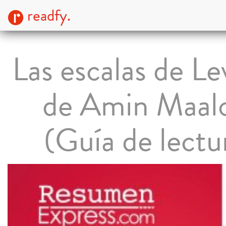
readfy.
Las escalas de L
de Amin Maal
(Guía de lectu