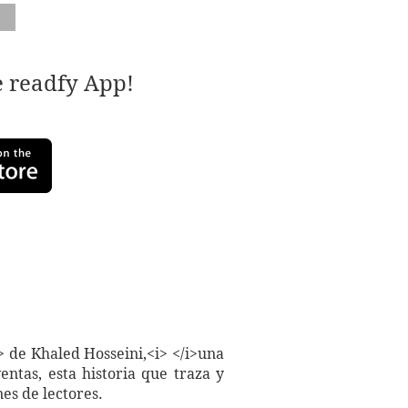
e readfy App!
> de Khaled Hosseini,<i> </i>una
ntas, esta historia que traza y
nes de lectores.