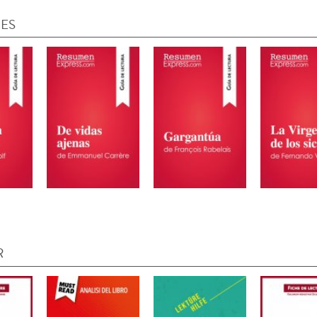
IES
R