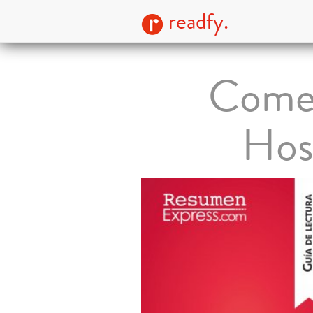
readfy.
Comet
Hoss