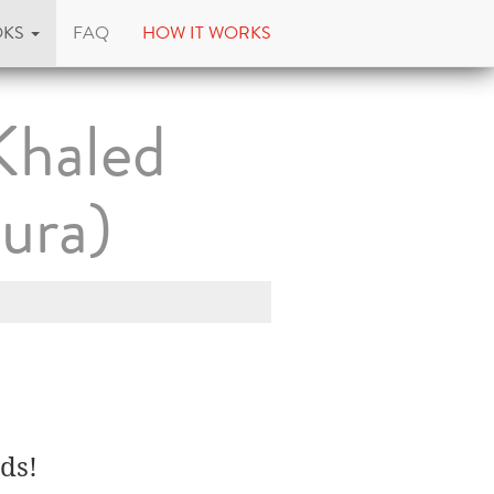
OKS
FAQ
HOW IT WORKS
Khaled
tura)
ds!