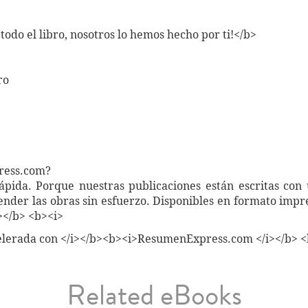
 todo el libro, nosotros lo hemos hecho por ti!</b>
ro
ress.com?
pida. Porque nuestras publicaciones están escritas con u
nder las obras sin esfuerzo. Disponibles en formato impr
i></b> <b><i>
celerada con </i></b><b><i>ResumenExpress.com </i></b> <
Related eBooks