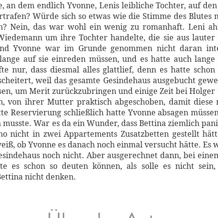
 an dem endlich Yvonne, Lenis leibliche Tochter, auf de
rtrafen? Würde sich so etwas wie die Stimme des Blutes
n? Nein, das war wohl ein wenig zu romanhaft. Leni ahn
Wiedemann um ihre Tochter handelte, die sie aus lauter 
Und Yvonne war im Grunde genommen nicht daran intere
lange auf sie einreden müssen, und es hatte auch lange
ffte nur, dass diesmal alles glattlief, denn es hatte sch
scheitert, weil das gesamte Gesindehaus ausgebucht gew
en, um Merit zurückzubringen und einige Zeit bei Holger
en, von ihrer Mutter praktisch abgeschoben, damit dies
tte Reservierung schließlich hatte Yvonne absagen müssen,
usste. War es da ein Wunder, dass Bettina ziemlich panisc
o nicht in zwei Appartements Zusatzbetten gestellt hät
ß, ob Yvonne es danach noch einmal versucht hätte. Es w
Gesindehaus noch nicht. Aber ausgerechnet dann, bei einem
e es schon so deuten können, als solle es nicht sein,
ettina nicht denken.